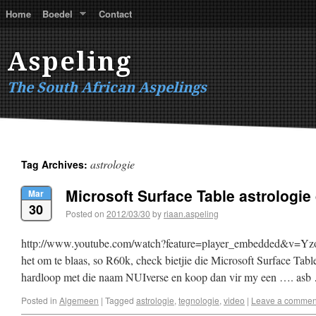
Home
Boedel
Contact
Aspeling
The South African Aspelings
astrologie
Tag Archives:
Microsoft Surface Table astrologi
Mar
30
Posted on
2012/03/30
by
riaan.aspeling
http://www.youtube.com/watch?feature=player_embedded&v=Yzo
het om te blaas, so R60k, check bietjie die Microsoft Surface Tabl
hardloop met die naam NUIverse en koop dan vir my een …. asb
Posted in
Algemeen
|
Tagged
astrologie
,
tegnologie
,
video
|
Leave a commen