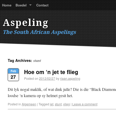
Home
Boedel
Contact
Aspeling
The South African Aspelings
stunt
Tag Archives:
Hoe om ‘n jet te flieg
Feb
27
Posted on
2012/02/27
by
riaan.aspeling
Dit lyk nogal maklik, of wat dink julle? Die is die “Black Diamo
loodse ‘n kamera op sy helmet gesit het.
Posted in
Algemeen
|
Tagged
jet
,
stunt
,
vlieg
|
Leave a comment