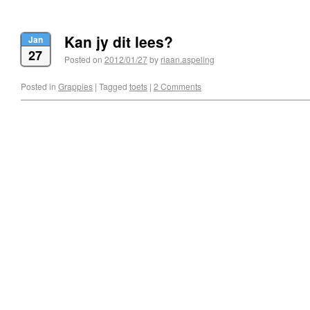
Kan jy dit lees?
Jan
27
Posted on
2012/01/27
by
riaan.aspeling
Posted in
Grappies
|
Tagged
toets
|
2 Comments