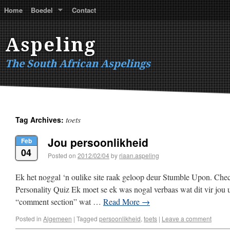
Home
Boedel
Contact
Aspeling
The South African Aspelings
toets
Tag Archives:
Jou persoonlikheid
Feb
04
Posted on
2012/02/04
by
riaan.aspeling
Ek het noggal ‘n oulike site raak geloop deur Stumble Upon. Check
Personality Quiz Ek moet se ek was nogal verbaas wat dit vir jou 
“comment section” wat …
Read More
→
Posted in
Algemeen
|
Tagged
persoonlikheid
,
toets
|
Leave a comment